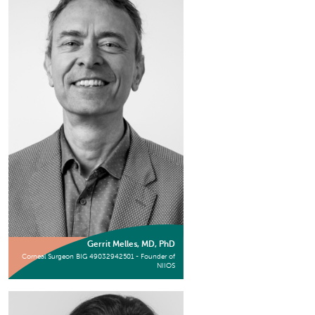
Gerrit Melles, MD, PhD
Corneal Surgeon BIG 49032942501 - Founder of
NIIOS