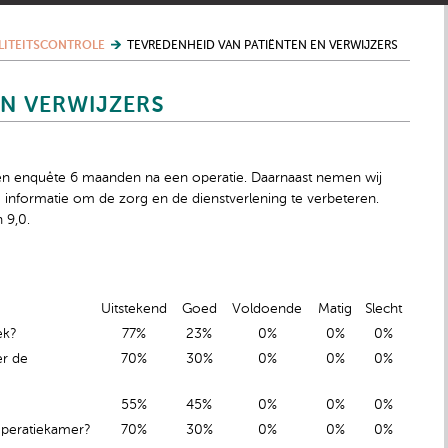
LITEITSCONTROLE
TEVREDENHEID VAN PATIËNTEN EN VERWIJZERS
EN VERWIJZERS
een enquête 6 maanden na een operatie. Daarnaast nemen wij
e informatie om de zorg en de dienstverlening te verbeteren.
 9,0.
Uitstekend
Goed
Voldoende
Matig
Slecht
ek?
77%
23%
0%
0%
0%
er de
70%
30%
0%
0%
0%
55%
45%
0%
0%
0%
operatiekamer?
70%
30%
0%
0%
0%