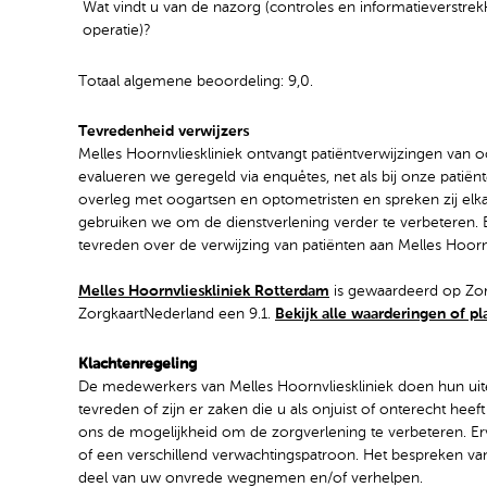
Wat vindt u van de nazorg (controles en informatieverstrek
operatie)?
Totaal algemene beoordeling: 9,0.
Tevredenheid verwijzers
Melles Hoornvlieskliniek ontvangt patiëntverwijzingen van 
evalueren we geregeld via enquêtes, net als bij onze patië
overleg met oogartsen en optometristen en spreken zij el
gebruiken we om de dienstverlening verder te verbeteren. B
tevreden over de verwijzing van patiënten aan Melles Hoornv
Melles Hoornvlieskliniek Rotterdam
is gewaardeerd op Zorg
ZorgkaartNederland een 9.1.
Bekijk alle waarderingen of pl
Klachtenregeling
De medewerkers van Melles Hoornvlieskliniek doen hun uite
tevreden of zijn er zaken die u als onjuist of onterecht he
ons de mogelijkheid om de zorgverlening te verbeteren. Er
of een verschillend verwachtingspatroon. Het bespreken va
deel van uw onvrede wegnemen en/of verhelpen.