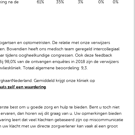
king na de
61%
35%
3%
0%
0%
oogartsen en optometristen. De relatie met onze verwijzers
nten. Bovendien heeft ons medisch team geregeld intercollegiaal
kaar tijdens oogheelkundige congressen. Ook deze feedback
ij 98,0% van de ontvangen enquêtes in 2018 zijn de verwijzers
lieskliniek. Totaal algemene beoordeling: 9,3.
kaartNederland. Gemiddeld krijgt onze kliniek op
aats zelf een waardering
.
rste best om u goede zorg en hulp te bieden. Bent u toch niet
eft ervaren, dan horen wij dit graag van u. Uw opmerkingen bieden
varing leert dat veel klachten gebaseerd zijn op miscommunicatie
n uw klacht met uw directe zorgverlener kan vaak al een groot